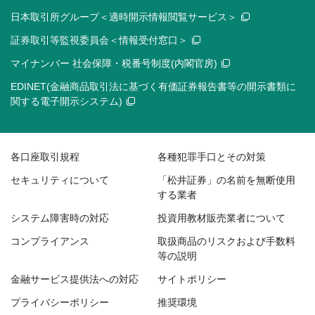
日本取引所グループ＜適時開示情報閲覧サービス＞
証券取引等監視委員会＜情報受付窓口＞
マイナンバー 社会保障・税番号制度(内閣官房)
EDINET(金融商品取引法に基づく有価証券報告書等の開示書類に
関する電子開示システム)
各口座取引規程
各種犯罪手口とその対策
セキュリティについて
「松井証券」の名前を無断使用
する業者
システム障害時の対応
投資用教材販売業者について
コンプライアンス
取扱商品のリスクおよび手数料
等の説明
金融サービス提供法への対応
サイトポリシー
プライバシーポリシー
推奨環境