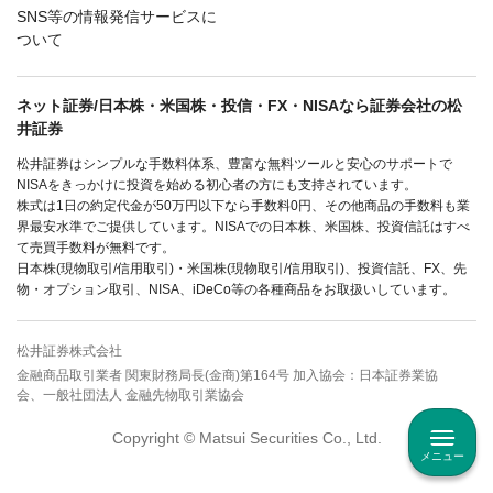
SNS等の情報発信サービスに
ついて
ネット証券/日本株・米国株・投信・FX・NISAなら証券会社の松
井証券
松井証券はシンプルな手数料体系、豊富な無料ツールと安心のサポートで
NISAをきっかけに投資を始める初心者の方にも支持されています。
株式は1日の約定代金が50万円以下なら手数料0円、その他商品の手数料も業
界最安水準でご提供しています。NISAでの日本株、米国株、投資信託はすべ
て売買手数料が無料です。
日本株(現物取引/信用取引)・米国株(現物取引/信用取引)、投資信託、FX、先
物・オプション取引、NISA、iDeCo等の各種商品をお取扱いしています。
松井証券株式会社
金融商品取引業者 関東財務局長(金商)第164号 加入協会：日本証券業協
会、一般社団法人 金融先物取引業協会
Copyright © Matsui Securities Co., Ltd.
メニュー