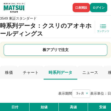
口座開設
ログイン
3549 東証スタンダード
時系列データ
：クスリのアオキホ
コンテンツ
ールディングス
株アプリで注文
株価
チャート
時系列データ
ニュース
表示期間
表示単位：
日
3ヶ月
日付
始値
高値
安値