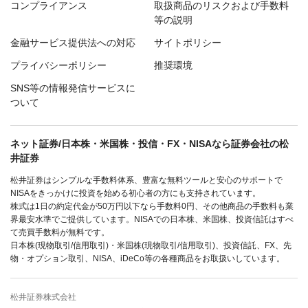
コンプライアンス
取扱商品のリスクおよび手数料
等の説明
金融サービス提供法への対応
サイトポリシー
プライバシーポリシー
推奨環境
SNS等の情報発信サービスに
ついて
ネット証券/日本株・米国株・投信・FX・NISAなら証券会社の松
井証券
松井証券はシンプルな手数料体系、豊富な無料ツールと安心のサポートで
NISAをきっかけに投資を始める初心者の方にも支持されています。
株式は1日の約定代金が50万円以下なら手数料0円、その他商品の手数料も業
界最安水準でご提供しています。NISAでの日本株、米国株、投資信託はすべ
て売買手数料が無料です。
日本株(現物取引/信用取引)・米国株(現物取引/信用取引)、投資信託、FX、先
物・オプション取引、NISA、iDeCo等の各種商品をお取扱いしています。
松井証券株式会社