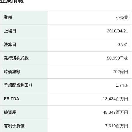
企業情報
業種
小売業
上場日
2016/04/21
決算日
07/31
発行済株式数
50,959千株
時価総額
702億円
予想配当利回り
1.74％
EBITDA
13,434百万円
純資産
45,347百万円
有利子負債
7,619百万円