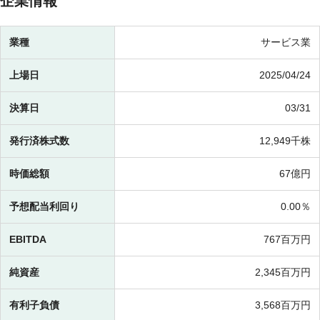
企業情報
業種
サービス業
上場日
2025/04/24
決算日
03/31
発行済株式数
12,949千株
時価総額
67億円
予想配当利回り
0.00％
EBITDA
767百万円
純資産
2,345百万円
有利子負債
3,568百万円