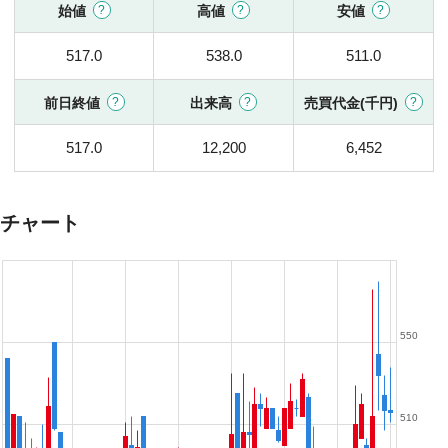
始値
高値
安値
517.0
538.0
511.0
前日終値
出来高
売買代金(千円)
517.0
12,200
6,452
チャート
550
510