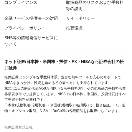
コンプライアンス
取扱商品のリスクおよび手数料
等の説明
金融サービス提供法への対応
サイトポリシー
プライバシーポリシー
推奨環境
SNS等の情報発信サービスに
ついて
ネット証券/日本株・米国株・投信・FX・NISAなら証券会社の松
井証券
松井証券はシンプルな手数料体系、豊富な無料ツールと安心のサポートで
NISAをきっかけに投資を始める初心者の方にも支持されています。
株式は1日の約定代金が50万円以下なら手数料0円、その他商品の手数料も業
界最安水準でご提供しています。NISAでの日本株、米国株、投資信託はすべ
て売買手数料が無料です。
日本株(現物取引/信用取引)・米国株(現物取引/信用取引)、投資信託、FX、先
物・オプション取引、NISA、iDeCo等の各種商品をお取扱いしています。
松井証券株式会社