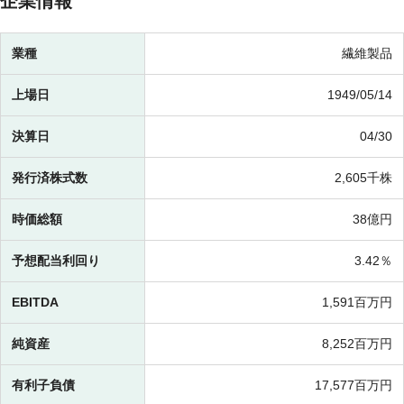
企業情報
業種
繊維製品
上場日
1949/05/14
決算日
04/30
発行済株式数
2,605千株
時価総額
38億円
予想配当利回り
3.42％
EBITDA
1,591百万円
純資産
8,252百万円
有利子負債
17,577百万円