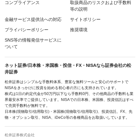
コンプライアンス
取扱商品のリスクおよび手数料
等の説明
金融サービス提供法への対応
サイトポリシー
プライバシーポリシー
推奨環境
SNS等の情報発信サービスに
ついて
ネット証券/日本株・米国株・投信・FX・NISAなら証券会社の松
井証券
松井証券はシンプルな手数料体系、豊富な無料ツールと安心のサポートで
NISAをきっかけに投資を始める初心者の方にも支持されています。
株式は1日の約定代金が50万円以下なら手数料0円、その他商品の手数料も業
界最安水準でご提供しています。NISAでの日本株、米国株、投資信託はすべ
て売買手数料が無料です。
日本株(現物取引/信用取引)・米国株(現物取引/信用取引)、投資信託、FX、先
物・オプション取引、NISA、iDeCo等の各種商品をお取扱いしています。
松井証券株式会社