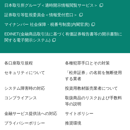
日本取引所グループ＜適時開示情報閲覧サービス＞
証券取引等監視委員会＜情報受付窓口＞
マイナンバー 社会保障・税番号制度(内閣官房)
EDINET(金融商品取引法に基づく有価証券報告書等の開示書類に
関する電子開示システム)
各口座取引規程
各種犯罪手口とその対策
セキュリティについて
「松井証券」の名前を無断使用
する業者
システム障害時の対応
投資用教材販売業者について
コンプライアンス
取扱商品のリスクおよび手数料
等の説明
金融サービス提供法への対応
サイトポリシー
プライバシーポリシー
推奨環境