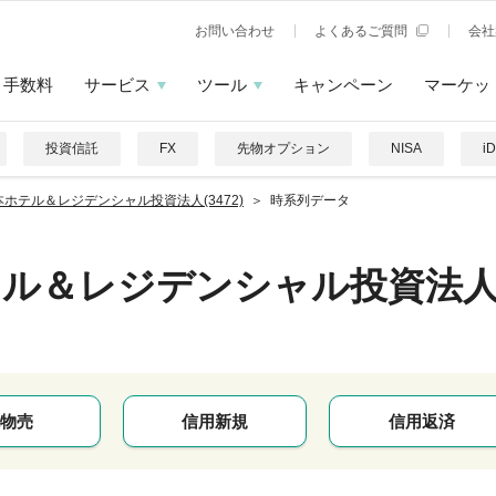
お問い合わせ
よくあるご質問
会社
手数料
サービス
ツール
キャンペーン
マーケッ
投資信託
FX
先物オプション
NISA
i
本ホテル＆レジデンシャル投資法人(3472)
時系列データ
テル＆レジデンシャル投資法
物売
信用新規
信用返済