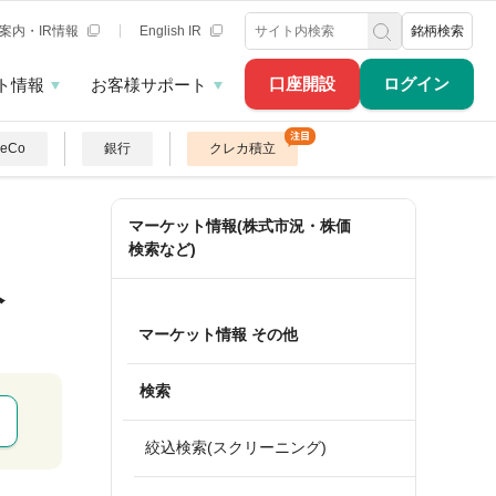
案内・IR情報
English IR
銘柄検索
口座開設
ログイン
ト情報
お客様サポート
DeCo
銀行
クレカ積立
マーケット情報(株式市況・株価
検索など)
人
マーケット情報 その他
検索
絞込検索(スクリーニング)