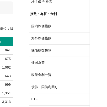
株主優待 検索
算
指数・為替・金利
国内株価指数
単位：
日
海外株価指数
高
841
株価指数先物
675
外国為替
1,062
政策金利一覧
643
999
債券・国債利回り
1,354
ETF
3,313