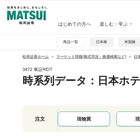
はじめての方へ
楽しむ・学ぶ
商品一覧
日本株
米国株
松井証券ホーム
マーケット情報(株式市況・株価検索など)
日
3472 東証REIT
時系列データ
：日本ホ
注文
現物買
現