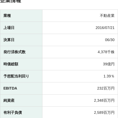
企業情報
業種
不動産業
上場日
2016/07/21
決算日
06/30
発行済株式数
4,378千株
時価総額
39億円
予想配当利回り
1.39％
EBITDA
232百万円
純資産
2,348百万円
有利子負債
2,589百万円