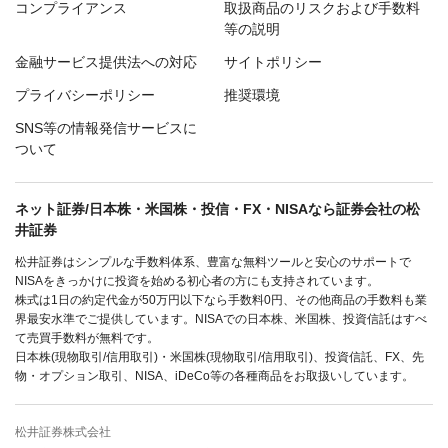
コンプライアンス
取扱商品のリスクおよび手数料
等の説明
金融サービス提供法への対応
サイトポリシー
プライバシーポリシー
推奨環境
SNS等の情報発信サービスに
ついて
ネット証券/日本株・米国株・投信・FX・NISAなら証券会社の松
井証券
松井証券はシンプルな手数料体系、豊富な無料ツールと安心のサポートで
NISAをきっかけに投資を始める初心者の方にも支持されています。
株式は1日の約定代金が50万円以下なら手数料0円、その他商品の手数料も業
界最安水準でご提供しています。NISAでの日本株、米国株、投資信託はすべ
て売買手数料が無料です。
日本株(現物取引/信用取引)・米国株(現物取引/信用取引)、投資信託、FX、先
物・オプション取引、NISA、iDeCo等の各種商品をお取扱いしています。
松井証券株式会社