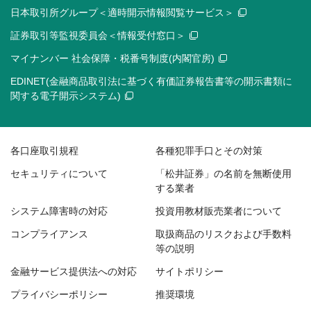
日本取引所グループ＜適時開示情報閲覧サービス＞
証券取引等監視委員会＜情報受付窓口＞
マイナンバー 社会保障・税番号制度(内閣官房)
EDINET(金融商品取引法に基づく有価証券報告書等の開示書類に
関する電子開示システム)
各口座取引規程
各種犯罪手口とその対策
セキュリティについて
「松井証券」の名前を無断使用
する業者
システム障害時の対応
投資用教材販売業者について
コンプライアンス
取扱商品のリスクおよび手数料
等の説明
金融サービス提供法への対応
サイトポリシー
プライバシーポリシー
推奨環境