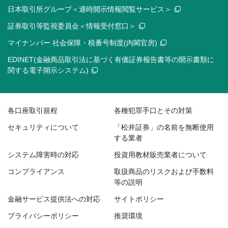
日本取引所グループ＜適時開示情報閲覧サービス＞
証券取引等監視委員会＜情報受付窓口＞
マイナンバー 社会保障・税番号制度(内閣官房)
EDINET(金融商品取引法に基づく有価証券報告書等の開示書類に
関する電子開示システム)
各口座取引規程
各種犯罪手口とその対策
セキュリティについて
「松井証券」の名前を無断使用
する業者
システム障害時の対応
投資用教材販売業者について
コンプライアンス
取扱商品のリスクおよび手数料
等の説明
金融サービス提供法への対応
サイトポリシー
プライバシーポリシー
推奨環境