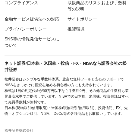
コンプライアンス
取扱商品のリスクおよび手数料
等の説明
金融サービス提供法への対応
サイトポリシー
プライバシーポリシー
推奨環境
SNS等の情報発信サービスに
ついて
ネット証券/日本株・米国株・投信・FX・NISAなら証券会社の松
井証券
松井証券はシンプルな手数料体系、豊富な無料ツールと安心のサポートで
NISAをきっかけに投資を始める初心者の方にも支持されています。
株式は1日の約定代金が50万円以下なら手数料0円、その他商品の手数料も業
界最安水準でご提供しています。NISAでの日本株、米国株、投資信託はすべ
て売買手数料が無料です。
日本株(現物取引/信用取引)・米国株(現物取引/信用取引)、投資信託、FX、先
物・オプション取引、NISA、iDeCo等の各種商品をお取扱いしています。
松井証券株式会社