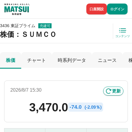
口座開設
ログイン
3436 東証プライム
売建可
株価
：ＳＵＭＣＯ
コンテンツ
株価
チャート
時系列データ
ニュース
2026/8/7 15:30
更新
3,470.0
-
74.0
(
-
2.09％)