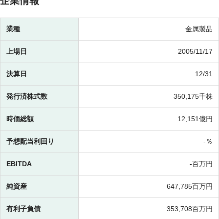
企業情報
業種
金属製品
上場日
2005/11/17
決算日
12/31
発行済株式数
350,175千株
時価総額
12,151億円
予想配当利回り
-％
EBITDA
-百万円
純資産
647,785百万円
有利子負債
353,708百万円