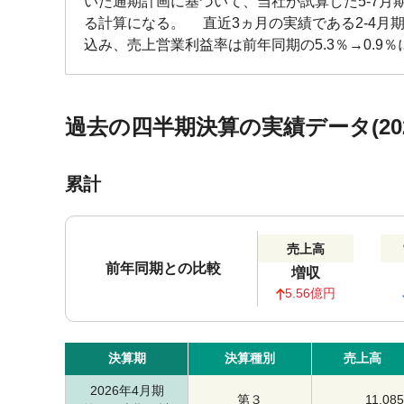
いた通期計画に基づいて、当社が試算した5-7月期(
る計算になる。 直近3ヵ月の実績である2-4月期(
込み、売上営業利益率は前年同期の5.3％→0.9
過去の四半期決算の実績データ(202
累計
売上高
前年同期との比較
増収
5.56億円
決算期
決算種別
売上高
2026年4月期
第３
11,085