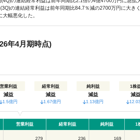
4Q)の連結経常利益は前年同期比2.1倍の4億4700万円に急拡
3Q)の連結経常利益は前年同期比84.7％減の2700万円に大き
％に大幅悪化した。
6年4月期時点)
営業利益
経常利益
純利益
1株
減益
減益
減益
減
1.5億円
1.67億円
1.13億円
12.0
営業利益
経常利益
純利益
1
279
236
169