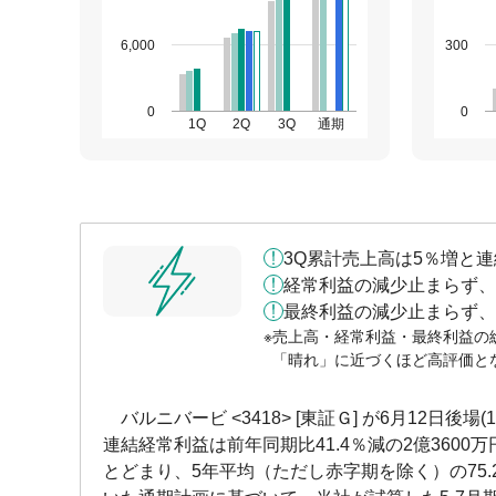
6,000
300
0
0
1Q
2Q
3Q
通期
3Q累計売上高は5％増と
経常利益の減少止まらず、
最終利益の減少止まらず、
売上高・経常利益・最終利益の
「晴れ」に近づくほど高評価と
バルニバービ <3418> [東証Ｇ] が6月12日後場(
連結経常利益は前年同期比41.4％減の2億3600
とどまり、5年平均（ただし赤字期を除く）の75