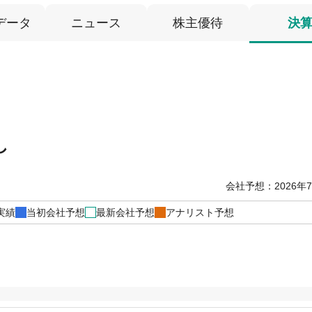
データ
ニュース
株主優待
決
し
会社予想：2026年
実績
当初会社予想
最新会社予想
アナリスト予想