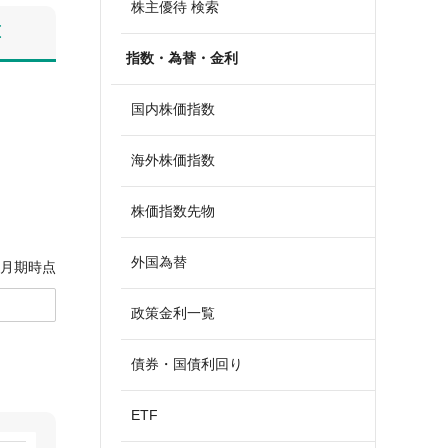
株主優待 検索
算
指数・為替・金利
国内株価指数
海外株価指数
株価指数先物
外国為替
7月期時点
政策金利一覧
債券・国債利回り
ETF