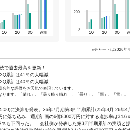
200
0
1Q
2Q
3Q
通期
1Q
2Q
3Q
チャートは2026年
連続で過去最高を更新！
3Q累計は41％の大幅減…
3Q累計は40％の大幅減…
総合的な評価をお天気で表現しています。
なります。「晴れ」、「曇り時々晴れ」、「曇り」、「雨」、「雷」。
15:00)に決算を発表。26年7月期第3四半期累計(25年8月-26年4
万円に落ち込み、通期計画の6億8300万円に対する進捗率は34.6
.2％も下回った。 会社側が発表した第3四半期累計の実績と