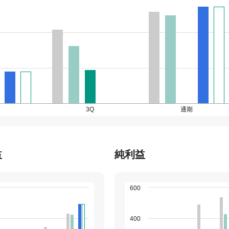
3Q
通期
益
純利益
600
400