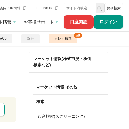
案内・IR情報
English IR
銘柄検索
口座開設
ログイン
ト情報
お客様サポート
DeCo
銀行
クレカ積立
マーケット情報(株式市況・株価
検索など)
マーケット情報 その他
検索
絞込検索(スクリーニング)