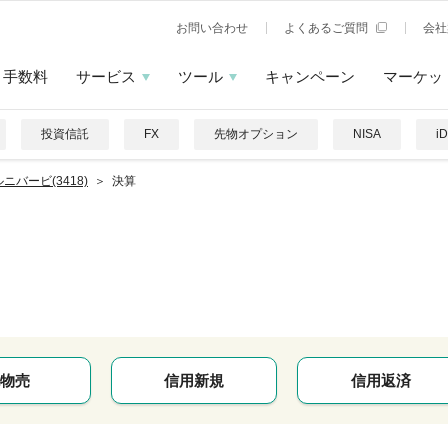
お問い合わせ
よくあるご質問
会社
手数料
サービス
ツール
キャンペーン
マーケッ
投資信託
FX
先物オプション
NISA
i
ニバービ(3418)
決算
物売
信用新規
信用返済