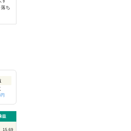
大す
く落ち
益
益
3円
株益
15.69