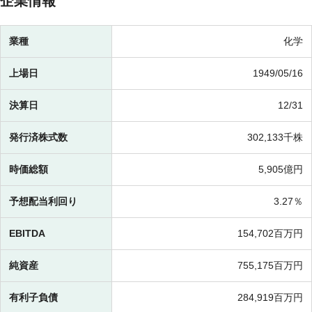
企業情報
業種
化学
上場日
1949/05/16
決算日
12/31
発行済株式数
302,133千株
時価総額
5,905億円
予想配当利回り
3.27％
EBITDA
154,702百万円
純資産
755,175百万円
有利子負債
284,919百万円