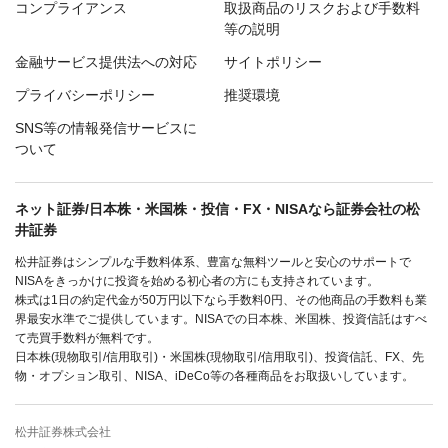
コンプライアンス
取扱商品のリスクおよび手数料
等の説明
金融サービス提供法への対応
サイトポリシー
プライバシーポリシー
推奨環境
SNS等の情報発信サービスに
ついて
ネット証券/日本株・米国株・投信・FX・NISAなら証券会社の松
井証券
松井証券はシンプルな手数料体系、豊富な無料ツールと安心のサポートで
NISAをきっかけに投資を始める初心者の方にも支持されています。
株式は1日の約定代金が50万円以下なら手数料0円、その他商品の手数料も業
界最安水準でご提供しています。NISAでの日本株、米国株、投資信託はすべ
て売買手数料が無料です。
日本株(現物取引/信用取引)・米国株(現物取引/信用取引)、投資信託、FX、先
物・オプション取引、NISA、iDeCo等の各種商品をお取扱いしています。
松井証券株式会社