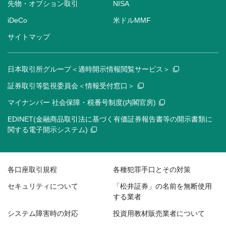
先物・オプション取引
NISA
iDeCo
米ドルMMF
サイトマップ
日本取引所グループ＜適時開示情報閲覧サービス＞
証券取引等監視委員会＜情報受付窓口＞
マイナンバー 社会保障・税番号制度(内閣官房)
EDINET(金融商品取引法に基づく有価証券報告書等の開示書類に
関する電子開示システム)
各口座取引規程
各種犯罪手口とその対策
セキュリティについて
「松井証券」の名前を無断使用
する業者
システム障害時の対応
投資用教材販売業者について