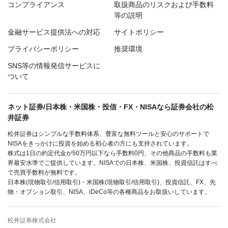
コンプライアンス
取扱商品のリスクおよび手数料
等の説明
金融サービス提供法への対応
サイトポリシー
プライバシーポリシー
推奨環境
SNS等の情報発信サービスに
ついて
ネット証券/日本株・米国株・投信・FX・NISAなら証券会社の松
井証券
松井証券はシンプルな手数料体系、豊富な無料ツールと安心のサポートで
NISAをきっかけに投資を始める初心者の方にも支持されています。
株式は1日の約定代金が50万円以下なら手数料0円、その他商品の手数料も業
界最安水準でご提供しています。NISAでの日本株、米国株、投資信託はすべ
て売買手数料が無料です。
日本株(現物取引/信用取引)・米国株(現物取引/信用取引)、投資信託、FX、先
物・オプション取引、NISA、iDeCo等の各種商品をお取扱いしています。
松井証券株式会社