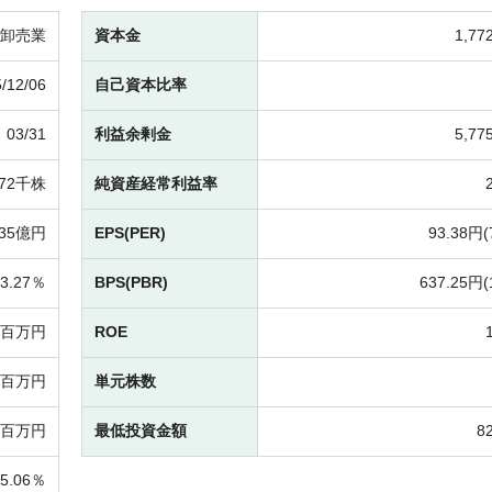
卸売業
資本金
1,7
/12/06
自己資本比率
03/31
利益余剰金
5,7
372千株
純資産経常利益率
135億円
EPS(PER)
93.38円(
3.27％
BPS(PBR)
637.25円(
67百万円
ROE
33百万円
単元株数
61百万円
最低投資金額
8
05.06％