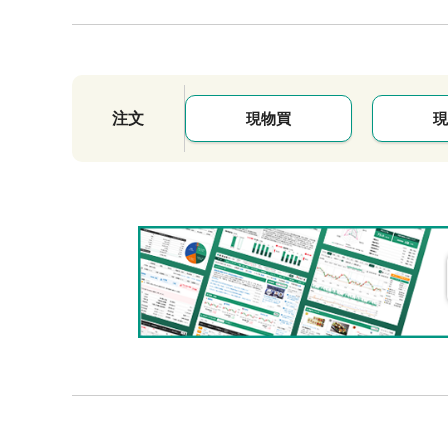
注文
現物買
現