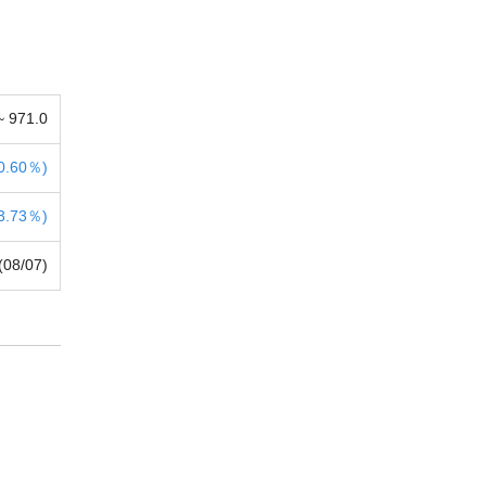
 ~
971.0
0.60％)
3.73％)
(08/07)