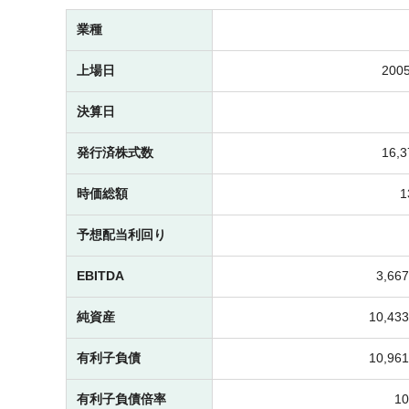
業種
上場日
2005
決算日
発行済株式数
16,
時価総額
予想配当利回り
EBITDA
3,6
純資産
10,4
有利子負債
10,9
有利子負債倍率
1