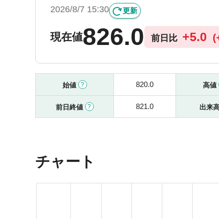
2026/8/7 15:30
更新
826.0
+
5.0
現在値
(
前日比
820.0
始値
高値
821.0
前日終値
出来
チャート