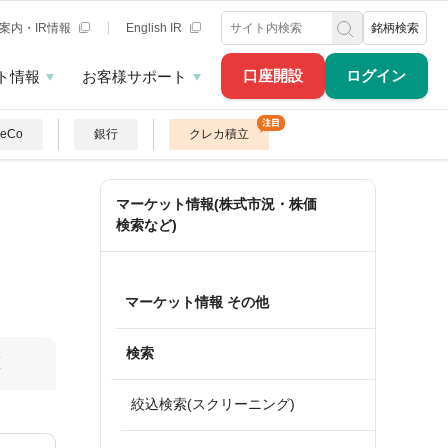
案内・IR情報
English IR
銘柄検索
口座開設
ログイン
ト情報
お客様サポート
DeCo
銀行
クレカ積立
マーケット情報(株式市況・株価
検索など)
マーケット情報 その他
検索
算
絞込検索(スクリーニング)