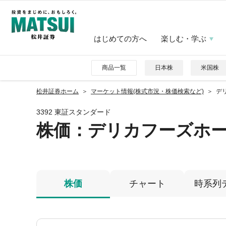
はじめての方へ
楽しむ・学ぶ
商品一覧
日本株
米国株
松井証券ホーム
マーケット情報(株式市況・株価検索など)
デ
3392 東証スタンダード
株価
：デリカフーズホ
株価
チャート
時系列