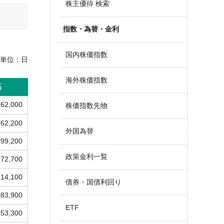
株主優待 検索
算
指数・為替・金利
国内株価指数
単位：
日
海外株価指数
高
262,000
株価指数先物
762,200
外国為替
599,200
政策金利一覧
572,700
514,100
債券・国債利回り
083,900
ETF
953,300