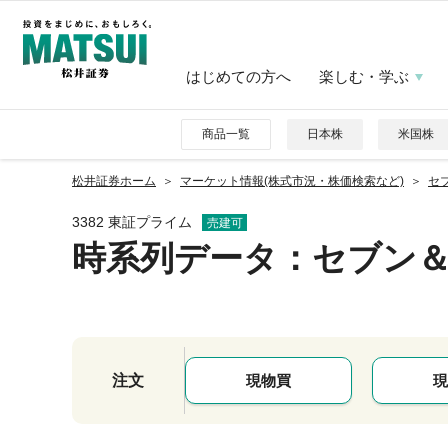
はじめての方へ
楽しむ・学ぶ
商品一覧
日本株
米国株
松井証券ホーム
マーケット情報(株式市況・株価検索など)
セ
3382 東証プライム
売建可
時系列データ
：セブン
注文
現物買
現