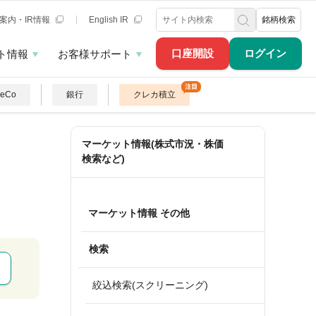
案内・IR情報
English IR
銘柄検索
口座開設
ログイン
ト情報
お客様サポート
DeCo
銀行
クレカ積立
マーケット情報(株式市況・株価
検索など)
マーケット情報 その他
検索
絞込検索(スクリーニング)