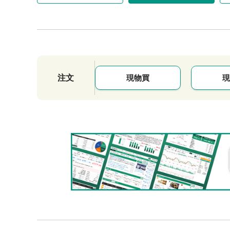
注文
現物買
現