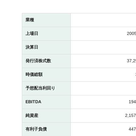
業種
上場日
2005
決算日
発行済株式数
37,
時価総額
予想配当利回り
EBITDA
19
純資産
2,1
有利子負債
44