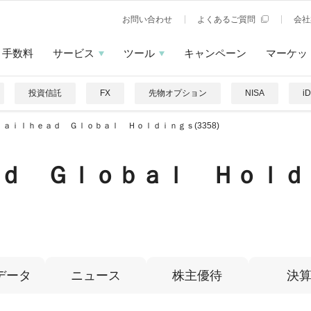
お問い合わせ
よくあるご質問
会社
手数料
サービス
ツール
キャンペーン
マーケッ
投資信託
FX
先物オプション
NISA
i
ｒａｉｌｈｅａｄ Ｇｌｏｂａｌ Ｈｏｌｄｉｎｇｓ(3358)
ｄ Ｇｌｏｂａｌ Ｈｏｌｄ
データ
ニュース
株主優待
決