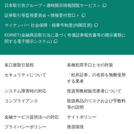
日本取引所グループ＜適時開示情報閲覧サービス＞
証券取引等監視委員会＜情報受付窓口＞
マイナンバー 社会保障・税番号制度(内閣官房)
EDINET(金融商品取引法に基づく有価証券報告書等の開示書類に
関する電子開示システム)
各口座取引規程
各種犯罪手口とその対策
セキュリティについて
「松井証券」の名前を無断使用
する業者
システム障害時の対応
投資用教材販売業者について
コンプライアンス
取扱商品のリスクおよび手数料
等の説明
金融サービス提供法への対応
サイトポリシー
プライバシーポリシー
推奨環境