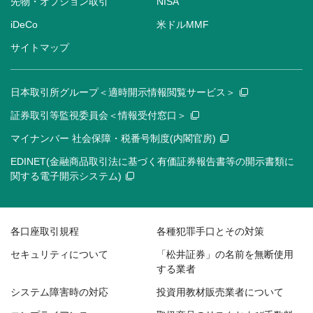
先物・オプション取引
NISA
iDeCo
米ドルMMF
サイトマップ
日本取引所グループ＜適時開示情報閲覧サービス＞
証券取引等監視委員会＜情報受付窓口＞
マイナンバー 社会保障・税番号制度(内閣官房)
EDINET(金融商品取引法に基づく有価証券報告書等の開示書類に
関する電子開示システム)
各口座取引規程
各種犯罪手口とその対策
セキュリティについて
「松井証券」の名前を無断使用
する業者
システム障害時の対応
投資用教材販売業者について