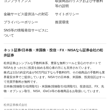
コンプライアンス
取扱商品のリスクおよび手数料
等の説明
金融サービス提供法への対応
サイトポリシー
プライバシーポリシー
推奨環境
SNS等の情報発信サービスに
ついて
ネット証券/日本株・米国株・投信・FX・NISAなら証券会社の松
井証券
松井証券はシンプルな手数料体系、豊富な無料ツールと安心のサポートで
NISAをきっかけに投資を始める初心者の方にも支持されています。
株式は1日の約定代金が50万円以下なら手数料0円、その他商品の手数料も業
界最安水準でご提供しています。NISAでの日本株、米国株、投資信託はすべ
て売買手数料が無料です。
日本株(現物取引/信用取引)・米国株(現物取引/信用取引)、投資信託、FX、先
物・オプション取引、NISA、iDeCo等の各種商品をお取扱いしています。
松井証券株式会社