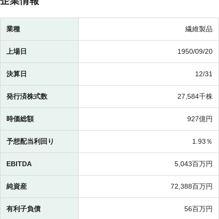
企業情報
業種
繊維製品
上場日
1950/09/20
決算日
12/31
発行済株式数
27,584千株
時価総額
927億円
予想配当利回り
1.93％
EBITDA
5,043百万円
純資産
72,388百万円
有利子負債
56百万円