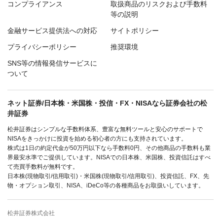
コンプライアンス
取扱商品のリスクおよび手数料
等の説明
金融サービス提供法への対応
サイトポリシー
プライバシーポリシー
推奨環境
SNS等の情報発信サービスに
ついて
ネット証券/日本株・米国株・投信・FX・NISAなら証券会社の松
井証券
松井証券はシンプルな手数料体系、豊富な無料ツールと安心のサポートで
NISAをきっかけに投資を始める初心者の方にも支持されています。
株式は1日の約定代金が50万円以下なら手数料0円、その他商品の手数料も業
界最安水準でご提供しています。NISAでの日本株、米国株、投資信託はすべ
て売買手数料が無料です。
日本株(現物取引/信用取引)・米国株(現物取引/信用取引)、投資信託、FX、先
物・オプション取引、NISA、iDeCo等の各種商品をお取扱いしています。
松井証券株式会社