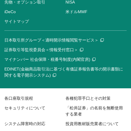
先物・オプション取引
NISA
iDeCo
米ドルMMF
サイトマップ
日本取引所グループ＜適時開示情報閲覧サービス＞
証券取引等監視委員会＜情報受付窓口＞
マイナンバー 社会保障・税番号制度(内閣官房)
EDINET(金融商品取引法に基づく有価証券報告書等の開示書類に
関する電子開示システム)
各口座取引規程
各種犯罪手口とその対策
セキュリティについて
「松井証券」の名前を無断使用
する業者
システム障害時の対応
投資用教材販売業者について