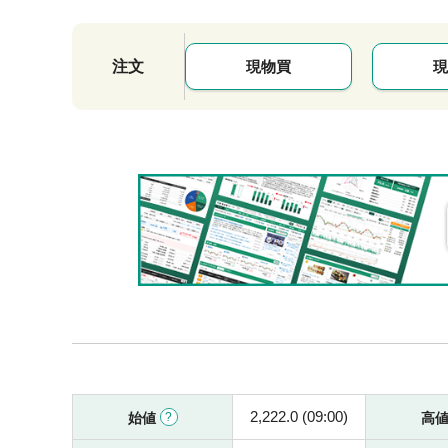
注文
現物買
現
2,222.0 (09:00)
始値
高