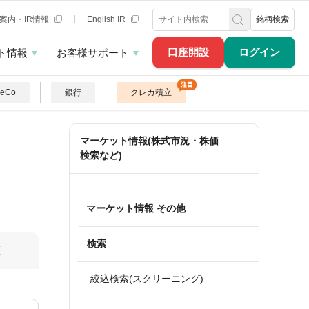
案内・IR情報
English IR
銘柄検索
口座開設
ログイン
ト情報
お客様サポート
DeCo
銀行
クレカ積立
マーケット情報(株式市況・株価
検索など)
マーケット情報 その他
検索
算
絞込検索(スクリーニング)