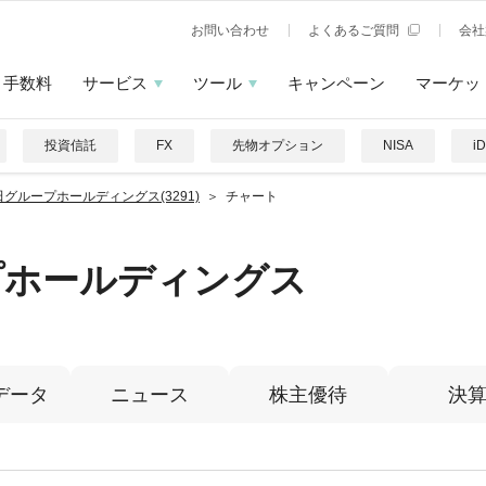
お問い合わせ
よくあるご質問
会社
手数料
サービス
ツール
キャンペーン
マーケッ
投資信託
FX
先物オプション
NISA
i
田グループホールディングス(3291)
チャート
プホールディングス
データ
ニュース
株主優待
決