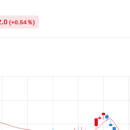
2.0
(
+
0.54％)