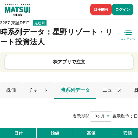
口座開設
ログイン
3287 東証REIT
売建可
時系列データ
：星野リゾート・リ
コンテンツ
ート投資法人
株アプリで注文
株価
チャート
時系列データ
ニュース
表示期間
表示単位：
日
3ヶ月
日付
始値
高値
安値