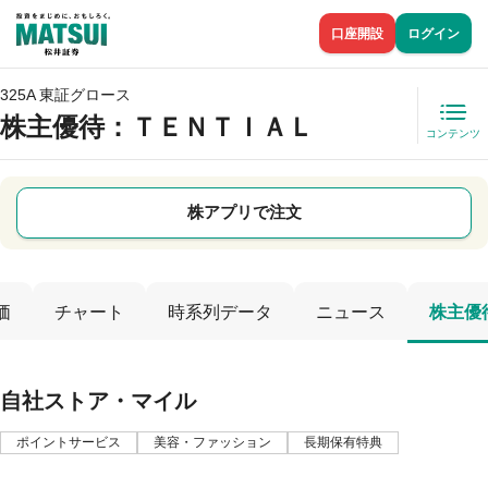
口座開設
ログイン
325A 東証グロース
株主優待
：ＴＥＮＴＩＡＬ
コンテンツ
株アプリで注文
価
チャート
時系列データ
ニュース
株主優
自社ストア・マイル
ポイントサービス
美容・ファッション
長期保有特典