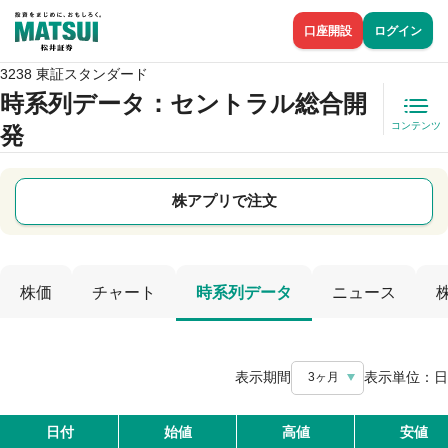
口座開設
ログイン
3238 東証スタンダード
時系列データ
：セントラル総合開
コンテンツ
発
株アプリで注文
株価
チャート
時系列データ
ニュース
表示期間
表示単位：
日
3ヶ月
日付
始値
高値
安値