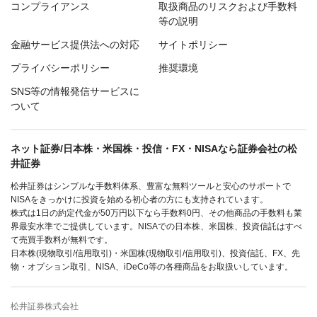
コンプライアンス
取扱商品のリスクおよび手数料
等の説明
金融サービス提供法への対応
サイトポリシー
プライバシーポリシー
推奨環境
SNS等の情報発信サービスに
ついて
ネット証券/日本株・米国株・投信・FX・NISAなら証券会社の松
井証券
松井証券はシンプルな手数料体系、豊富な無料ツールと安心のサポートで
NISAをきっかけに投資を始める初心者の方にも支持されています。
株式は1日の約定代金が50万円以下なら手数料0円、その他商品の手数料も業
界最安水準でご提供しています。NISAでの日本株、米国株、投資信託はすべ
て売買手数料が無料です。
日本株(現物取引/信用取引)・米国株(現物取引/信用取引)、投資信託、FX、先
物・オプション取引、NISA、iDeCo等の各種商品をお取扱いしています。
松井証券株式会社