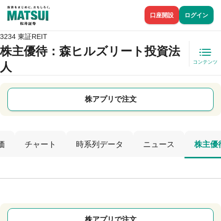
口座開設
ログイン
3234 東証REIT
株主優待
：森ヒルズリート投資法
コンテンツ
人
株アプリで注文
価
チャート
時系列データ
ニュース
株主優
株アプリで注文