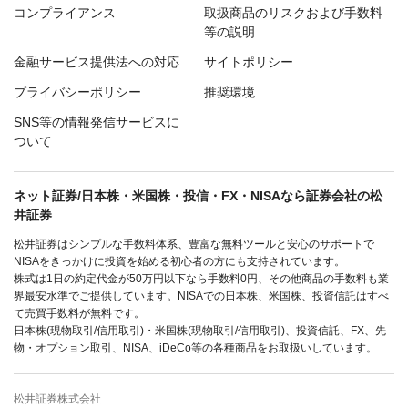
コンプライアンス
取扱商品のリスクおよび手数料
等の説明
金融サービス提供法への対応
サイトポリシー
プライバシーポリシー
推奨環境
SNS等の情報発信サービスに
ついて
ネット証券/日本株・米国株・投信・FX・NISAなら証券会社の松
井証券
松井証券はシンプルな手数料体系、豊富な無料ツールと安心のサポートで
NISAをきっかけに投資を始める初心者の方にも支持されています。
株式は1日の約定代金が50万円以下なら手数料0円、その他商品の手数料も業
界最安水準でご提供しています。NISAでの日本株、米国株、投資信託はすべ
て売買手数料が無料です。
日本株(現物取引/信用取引)・米国株(現物取引/信用取引)、投資信託、FX、先
物・オプション取引、NISA、iDeCo等の各種商品をお取扱いしています。
松井証券株式会社