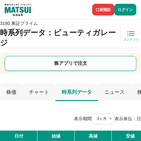
口座開設
ログイン
3180 東証プライム
時系列データ
：ビューティガレー
コンテンツ
ジ
株アプリで注文
株価
チャート
時系列データ
ニュース
表示期間
表示単位：
日
3ヶ月
日付
始値
高値
安値