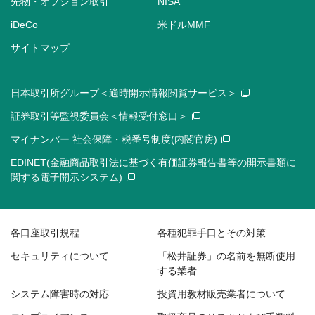
先物・オプション取引
NISA
iDeCo
米ドルMMF
サイトマップ
日本取引所グループ＜適時開示情報閲覧サービス＞
証券取引等監視委員会＜情報受付窓口＞
マイナンバー 社会保障・税番号制度(内閣官房)
EDINET(金融商品取引法に基づく有価証券報告書等の開示書類に
関する電子開示システム)
各口座取引規程
各種犯罪手口とその対策
セキュリティについて
「松井証券」の名前を無断使用
する業者
システム障害時の対応
投資用教材販売業者について