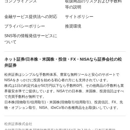
コンプライアンス
取扱商品のリスクおよび手数料
等の説明
金融サービス提供法への対応
サイトポリシー
プライバシーポリシー
推奨環境
SNS等の情報発信サービスに
ついて
ネット証券/日本株・米国株・投信・FX・NISAなら証券会社の松
井証券
松井証券はシンプルな手数料体系、豊富な無料ツールと安心のサポートで
NISAをきっかけに投資を始める初心者の方にも支持されています。
株式は1日の約定代金が50万円以下なら手数料0円、その他商品の手数料も業
界最安水準でご提供しています。NISAでの日本株、米国株、投資信託はすべ
て売買手数料が無料です。
日本株(現物取引/信用取引)・米国株(現物取引/信用取引)、投資信託、FX、先
物・オプション取引、NISA、iDeCo等の各種商品をお取扱いしています。
松井証券株式会社