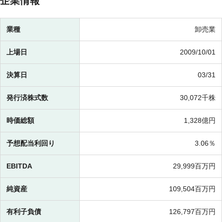
企業情報
業種
卸売業
上場日
2009/10/01
決算日
03/31
発行済株式数
30,072千株
時価総額
1,328億円
予想配当利回り
3.06％
EBITDA
29,999百万円
純資産
109,504百万円
有利子負債
126,797百万円