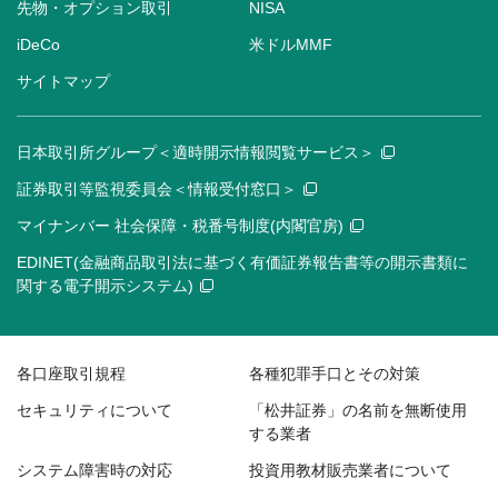
先物・オプション取引
NISA
iDeCo
米ドルMMF
サイトマップ
日本取引所グループ＜適時開示情報閲覧サービス＞
証券取引等監視委員会＜情報受付窓口＞
マイナンバー 社会保障・税番号制度(内閣官房)
EDINET(金融商品取引法に基づく有価証券報告書等の開示書類に
関する電子開示システム)
各口座取引規程
各種犯罪手口とその対策
セキュリティについて
「松井証券」の名前を無断使用
する業者
システム障害時の対応
投資用教材販売業者について