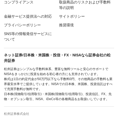
コンプライアンス
取扱商品のリスクおよび手数料
等の説明
金融サービス提供法への対応
サイトポリシー
プライバシーポリシー
推奨環境
SNS等の情報発信サービスに
ついて
ネット証券/日本株・米国株・投信・FX・NISAなら証券会社の松
井証券
松井証券はシンプルな手数料体系、豊富な無料ツールと安心のサポートで
NISAをきっかけに投資を始める初心者の方にも支持されています。
株式は1日の約定代金が50万円以下なら手数料0円、その他商品の手数料も業
界最安水準でご提供しています。NISAでの日本株、米国株、投資信託はすべ
て売買手数料が無料です。
日本株(現物取引/信用取引)・米国株(現物取引/信用取引)、投資信託、FX、先
物・オプション取引、NISA、iDeCo等の各種商品をお取扱いしています。
松井証券株式会社