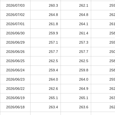
2026/07/03
260.3
262.1
259
2026/07/02
264.8
264.8
262
2026/07/01
261.8
264.1
261
2026/06/30
259.9
261.4
258
2026/06/29
257.1
257.3
255
2026/06/26
257.7
257.7
250
2026/06/25
262.5
262.5
258
2026/06/24
259.4
259.8
258
2026/06/23
264.0
264.0
259
2026/06/22
262.6
264.9
262
2026/06/19
265.1
265.1
263
2026/06/18
263.4
263.6
262