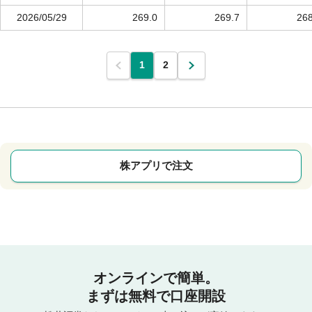
2026/05/29
269.0
269.7
268
1
2
株アプリで注文
オンラインで簡単。
まずは無料で口座開設