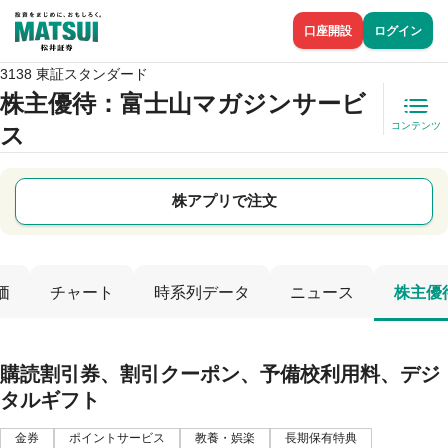
口座開設
ログイン
3138 東証スタンダード
株主優待
：富士山マガジンサービ
コンテンツ
ス
株アプリで注文
価
チャート
時系列データ
ニュース
株主優
購読割引券、割引クーポン、予備校利用料、デジ
タルギフト
金券
ポイントサービス
教養・娯楽
長期保有特典