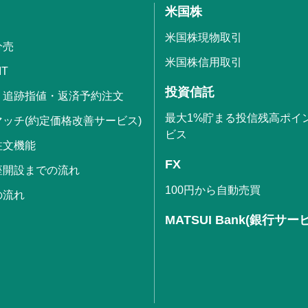
米国株
米国株現物取引
分売
米国株信用取引
IT
投資信託
・追跡指値・返済予約注文
最大1%貯まる投信残高ポイ
ッチ(約定価格改善サービス)
ビス
注文機能
FX
座開設までの流れ
100円から自動売買
の流れ
MATSUI Bank(銀行サー