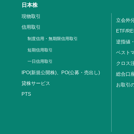
日本株
現物取引
立会外
信用取引
ETF/RE
制度信用・無期限信用取引
逆指値
短期信用取引
ベストマ
一日信用取引
クロス
IPO(新規公開株)、PO(公募・売出し)
総合口
貸株サービス
お取引
PTS