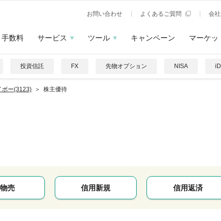
お問い合わせ
よくあるご質問
会社
手数料
サービス
ツール
キャンペーン
マーケッ
投資信託
FX
先物オプション
NISA
i
ボー(3123)
株主優待
物売
信用新規
信用返済