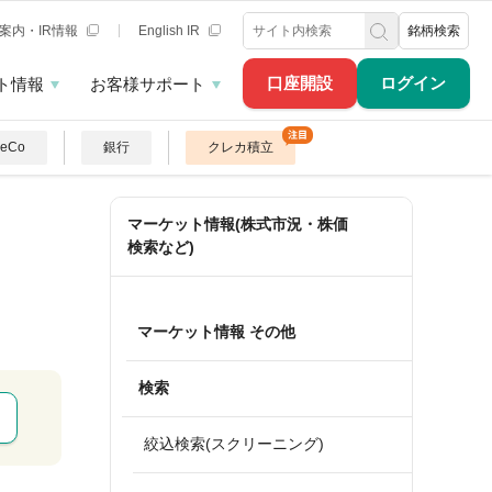
案内・IR情報
English IR
銘柄検索
口座開設
ログイン
ト情報
お客様サポート
DeCo
銀行
クレカ積立
マーケット情報(株式市況・株価
検索など)
マーケット情報 その他
検索
絞込検索(スクリーニング)