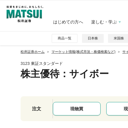
はじめての方へ
楽しむ・学ぶ
商品一覧
日本株
米国株
松井証券ホーム
マーケット情報(株式市況・株価検索など)
サイ
3123 東証スタンダード
株主優待
：サイボー
注文
現物買
現