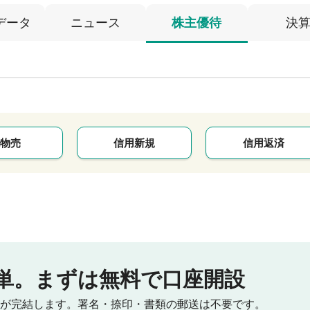
データ
ニュース
株主優待
決
物売
信用新規
信用返済
単。
まずは無料で口座開設
が完結します。
署名・捺印・書類の郵送は不要です。