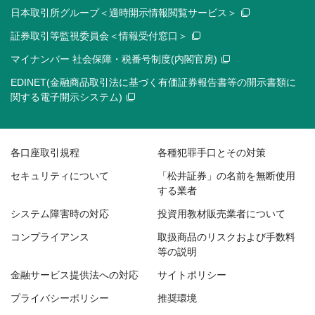
日本取引所グループ＜適時開示情報閲覧サービス＞
証券取引等監視委員会＜情報受付窓口＞
マイナンバー 社会保障・税番号制度(内閣官房)
EDINET(金融商品取引法に基づく有価証券報告書等の開示書類に
関する電子開示システム)
各口座取引規程
各種犯罪手口とその対策
セキュリティについて
「松井証券」の名前を無断使用
する業者
システム障害時の対応
投資用教材販売業者について
コンプライアンス
取扱商品のリスクおよび手数料
等の説明
金融サービス提供法への対応
サイトポリシー
プライバシーポリシー
推奨環境