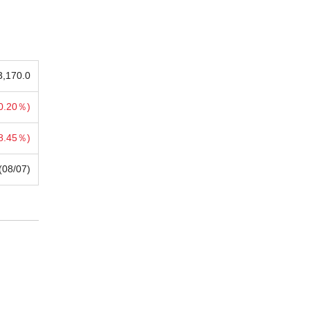
3,170.0
0.20％)
8.45％)
(08/07)