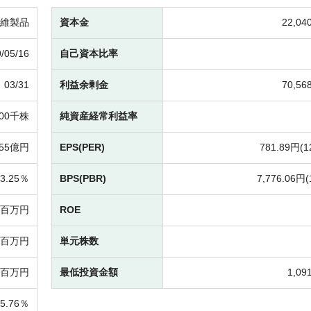
維製品
資本金
22,0
/05/16
自己資本比率
03/31
利益余剰金
70,5
000千株
純資産経常利益率
855億円
EPS(PER)
781.89円(
1
3.25％
BPS(PBR)
7,776.06円(
17百万円
ROE
74百万円
単元株数
14百万円
最低投資金額
1,09
5.76％