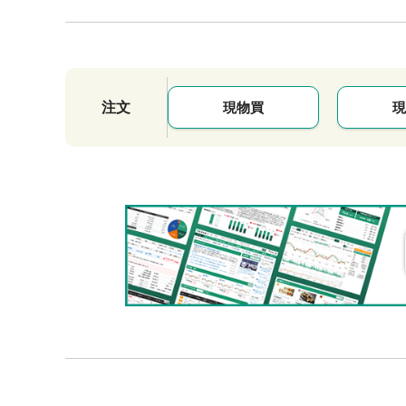
注文
現物買
現