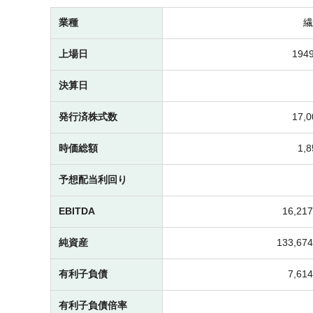
業種
繊
上場日
1949
決算日
発行済株式数
17,
時価総額
1,
予想配当利回り
EBITDA
16,2
純資産
133,6
有利子負債
7,6
有利子負債倍率