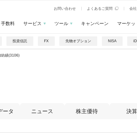
お問い合わせ
よくあるご質問
会社
手数料
サービス
ツール
キャンペーン
マーケッ
投資信託
FX
先物オプション
NISA
i
紡績(3106)
データ
ニュース
株主優待
決