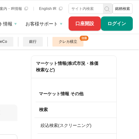
案内・IR情報
English IR
銘柄検索
口座開設
ログイン
ト情報
お客様サポート
DeCo
銀行
クレカ積立
マーケット情報(株式市況・株価
検索など)
マーケット情報 その他
検索
算
絞込検索(スクリーニング)