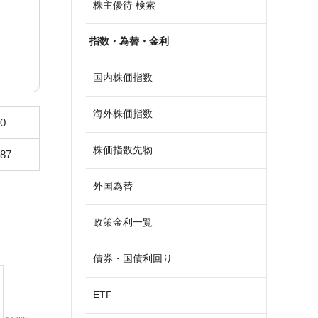
株主優待 検索
指数・為替・金利
国内株価指数
海外株価指数
.0
株価指数先物
887
外国為替
政策金利一覧
債券・国債利回り
ETF