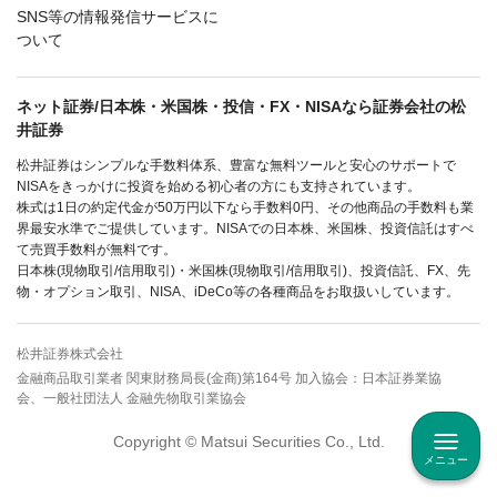
SNS等の情報発信サービスに
ついて
ネット証券/日本株・米国株・投信・FX・NISAなら証券会社の松
井証券
松井証券はシンプルな手数料体系、豊富な無料ツールと安心のサポートで
NISAをきっかけに投資を始める初心者の方にも支持されています。
株式は1日の約定代金が50万円以下なら手数料0円、その他商品の手数料も業
界最安水準でご提供しています。NISAでの日本株、米国株、投資信託はすべ
て売買手数料が無料です。
日本株(現物取引/信用取引)・米国株(現物取引/信用取引)、投資信託、FX、先
物・オプション取引、NISA、iDeCo等の各種商品をお取扱いしています。
松井証券株式会社
金融商品取引業者 関東財務局長(金商)第164号 加入協会：日本証券業協
会、一般社団法人 金融先物取引業協会
Copyright © Matsui Securities Co., Ltd.
メニュー