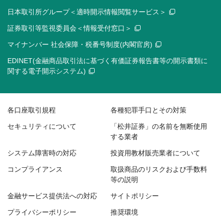
日本取引所グループ＜適時開示情報閲覧サービス＞
証券取引等監視委員会＜情報受付窓口＞
マイナンバー 社会保障・税番号制度(内閣官房)
EDINET(金融商品取引法に基づく有価証券報告書等の開示書類に
関する電子開示システム)
各口座取引規程
各種犯罪手口とその対策
セキュリティについて
「松井証券」の名前を無断使用
する業者
システム障害時の対応
投資用教材販売業者について
コンプライアンス
取扱商品のリスクおよび手数料
等の説明
金融サービス提供法への対応
サイトポリシー
プライバシーポリシー
推奨環境