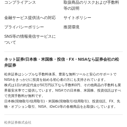
コンプライアンス
取扱商品のリスクおよび手数料
等の説明
金融サービス提供法への対応
サイトポリシー
プライバシーポリシー
推奨環境
SNS等の情報発信サービスに
ついて
ネット証券/日本株・米国株・投信・FX・NISAなら証券会社の松
井証券
松井証券はシンプルな手数料体系、豊富な無料ツールと安心のサポートで
NISAをきっかけに投資を始める初心者の方にも支持されています。
株式は1日の約定代金が50万円以下なら手数料0円、その他商品の手数料も業
界最安水準でご提供しています。NISAでの日本株、米国株、投資信託はすべ
て売買手数料が無料です。
日本株(現物取引/信用取引)・米国株(現物取引/信用取引)、投資信託、FX、先
物・オプション取引、NISA、iDeCo等の各種商品をお取扱いしています。
松井証券株式会社