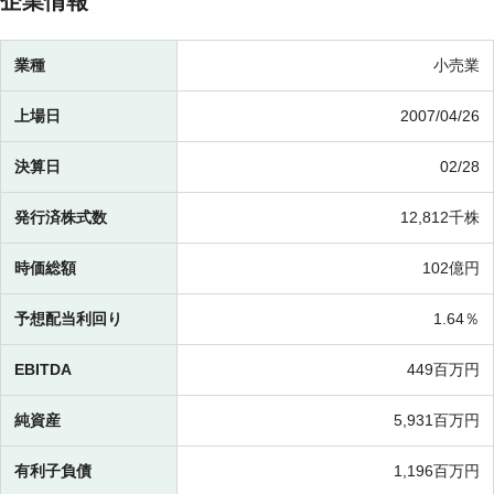
企業情報
業種
小売業
上場日
2007/04/26
決算日
02/28
発行済株式数
12,812千株
時価総額
102億円
予想配当利回り
1.64％
EBITDA
449百万円
純資産
5,931百万円
有利子負債
1,196百万円