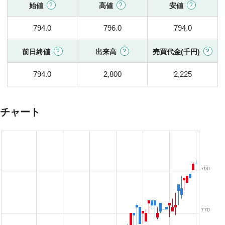
始値
高値
安値
794.0
796.0
794.0
前日終値
出来高
売買代金(千円)
794.0
2,800
2,225
チャート
790
770