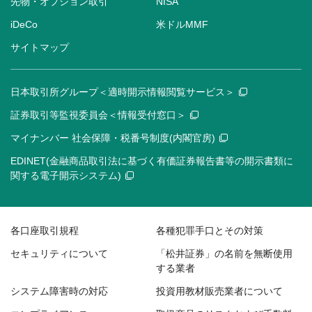
先物・オプション取引
NISA
iDeCo
米ドルMMF
サイトマップ
日本取引所グループ＜適時開示情報閲覧サービス＞
証券取引等監視委員会＜情報受付窓口＞
マイナンバー 社会保障・税番号制度(内閣官房)
EDINET(金融商品取引法に基づく有価証券報告書等の開示書類に
関する電子開示システム)
各口座取引規程
各種犯罪手口とその対策
セキュリティについて
「松井証券」の名前を無断使用
する業者
システム障害時の対応
投資用教材販売業者について