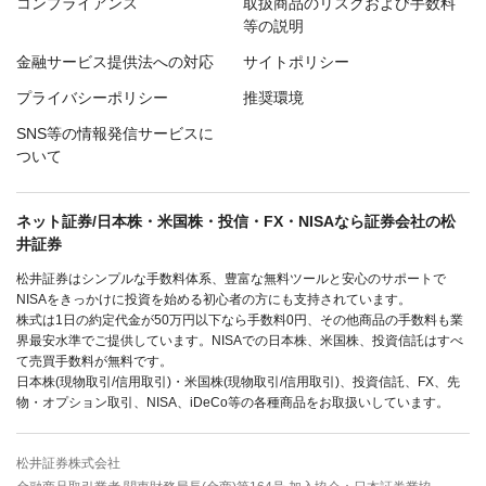
コンプライアンス
取扱商品のリスクおよび手数料
等の説明
金融サービス提供法への対応
サイトポリシー
プライバシーポリシー
推奨環境
SNS等の情報発信サービスに
ついて
ネット証券/日本株・米国株・投信・FX・NISAなら証券会社の松
井証券
松井証券はシンプルな手数料体系、豊富な無料ツールと安心のサポートで
NISAをきっかけに投資を始める初心者の方にも支持されています。
株式は1日の約定代金が50万円以下なら手数料0円、その他商品の手数料も業
界最安水準でご提供しています。NISAでの日本株、米国株、投資信託はすべ
て売買手数料が無料です。
日本株(現物取引/信用取引)・米国株(現物取引/信用取引)、投資信託、FX、先
物・オプション取引、NISA、iDeCo等の各種商品をお取扱いしています。
松井証券株式会社