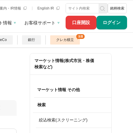
案内・IR情報
English IR
銘柄検索
口座開設
ログイン
ト情報
お客様サポート
DeCo
銀行
クレカ積立
マーケット情報(株式市況・株価
検索など)
マーケット情報 その他
検索
算
絞込検索(スクリーニング)