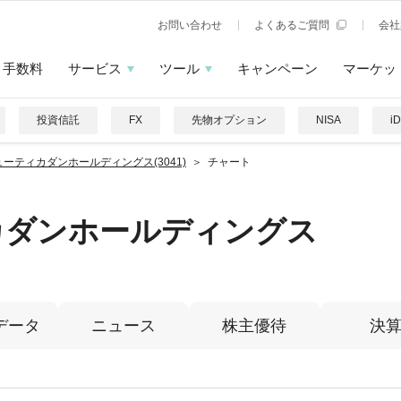
お問い合わせ
よくあるご質問
会社
手数料
サービス
ツール
キャンペーン
マーケッ
投資信託
FX
先物オプション
NISA
i
ューティカダンホールディングス(3041)
チャート
カダンホールディングス
データ
ニュース
株主優待
決