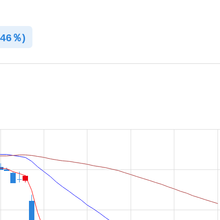
.46％)