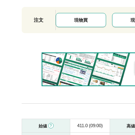
注文
現物買
現
411.0 (09:00)
始値
高