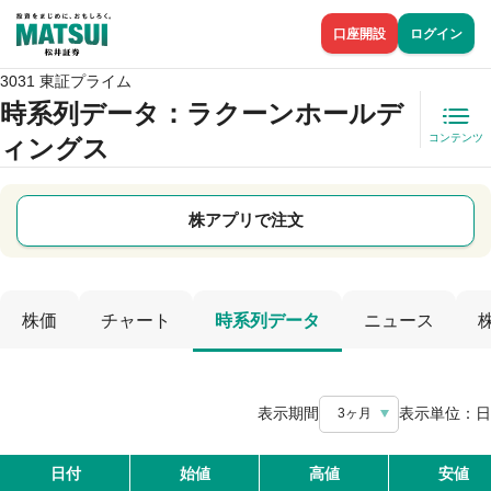
口座開設
ログイン
3031 東証プライム
時系列データ
：ラクーンホールデ
コンテンツ
ィングス
株アプリで注文
株価
チャート
時系列データ
ニュース
表示期間
表示単位：
日
3ヶ月
日付
始値
高値
安値