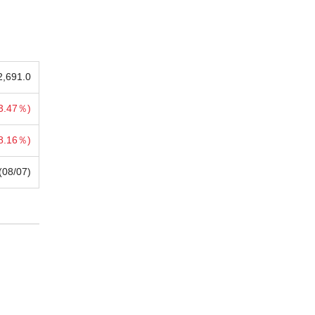
2,691.0
3.47％)
8.16％)
(08/07)