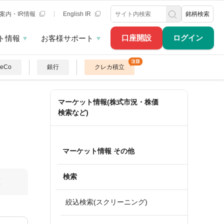
案内・IR情報
English IR
銘柄検索
口座開設
ログイン
ト情報
お客様サポート
DeCo
銀行
クレカ積立
マーケット情報(株式市況・株価
検索など)
マーケット情報 その他
検索
算
絞込検索(スクリーニング)