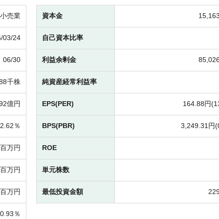
小売業
資本金
15,1
/03/24
自己資本比率
06/30
利益余剰金
85,0
888千株
純資産経常利益率
892億円
EPS(PER)
164.88円(
1
2.62％
BPS(PBR)
3,249.31円(
-百万円
ROE
59百万円
単元株数
10百万円
最低投資金額
22
10.93％