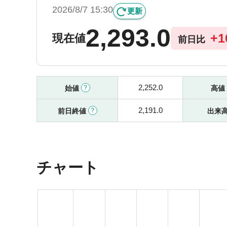
2026/8/7 15:30
更新
2,293.0
+
1
現在値
前日比
2,252.0
始値
高値
2,191.0
前日終値
出来
チャート