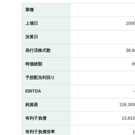
業種
上場日
2006
決算日
発行済株式数
38,
時価総額
予想配当利回り
EBITDA
純資産
126,3
有利子負債
13,8
有利子負債倍率