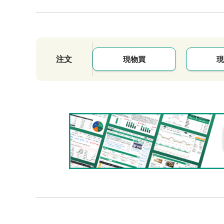
注文
現物買
現