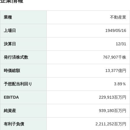
企業情報
業種
不動産業
上場日
1949/05/16
決算日
12/31
発行済株式数
767,907千株
時価総額
13,377億円
予想配当利回り
3.89％
EBITDA
229,913百万円
純資産
939,180百万円
有利子負債
2,211,252百万円