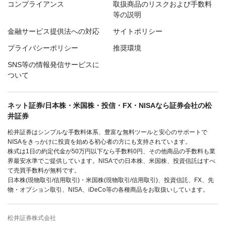
コンプライアンス
取扱商品のリスクおよび手数料
等の説明
金融サービス提供法への対応
サイトポリシー
プライバシーポリシー
推奨環境
SNS等の情報発信サービスに
ついて
ネット証券/日本株・米国株・投信・FX・NISAなら証券会社の松
井証券
松井証券はシンプルな手数料体系、豊富な無料ツールと安心のサポートで
NISAをきっかけに投資を始める初心者の方にも支持されています。
株式は1日の約定代金が50万円以下なら手数料0円、その他商品の手数料も業
界最安水準でご提供しています。NISAでの日本株、米国株、投資信託はすべ
て売買手数料が無料です。
日本株(現物取引/信用取引)・米国株(現物取引/信用取引)、投資信託、FX、先
物・オプション取引、NISA、iDeCo等の各種商品をお取扱いしています。
松井証券株式会社