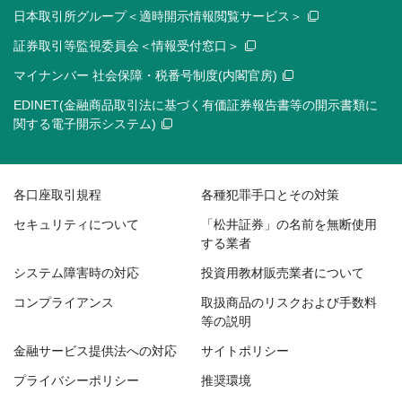
日本取引所グループ＜適時開示情報閲覧サービス＞
証券取引等監視委員会＜情報受付窓口＞
マイナンバー 社会保障・税番号制度(内閣官房)
EDINET(金融商品取引法に基づく有価証券報告書等の開示書類に
関する電子開示システム)
各口座取引規程
各種犯罪手口とその対策
セキュリティについて
「松井証券」の名前を無断使用
する業者
システム障害時の対応
投資用教材販売業者について
コンプライアンス
取扱商品のリスクおよび手数料
等の説明
金融サービス提供法への対応
サイトポリシー
プライバシーポリシー
推奨環境