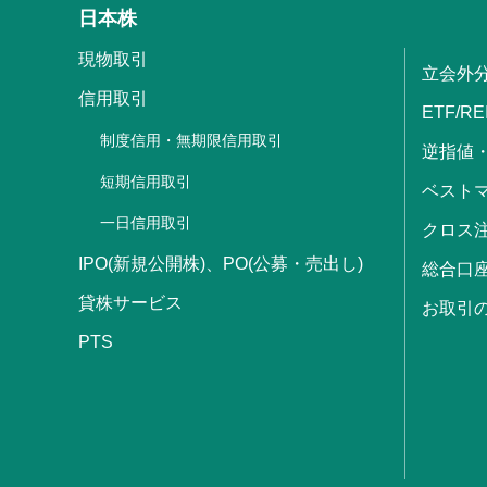
日本株
現物取引
立会外
信用取引
ETF/RE
制度信用・無期限信用取引
逆指値
短期信用取引
ベストマ
一日信用取引
クロス
IPO(新規公開株)、PO(公募・売出し)
総合口
貸株サービス
お取引
PTS