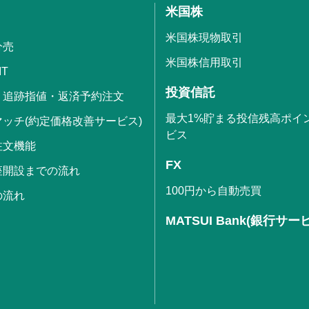
米国株
米国株現物取引
分売
米国株信用取引
IT
投資信託
・追跡指値・返済予約注文
最大1%貯まる投信残高ポイ
ッチ(約定価格改善サービス)
ビス
注文機能
FX
座開設までの流れ
100円から自動売買
の流れ
MATSUI Bank(銀行サー