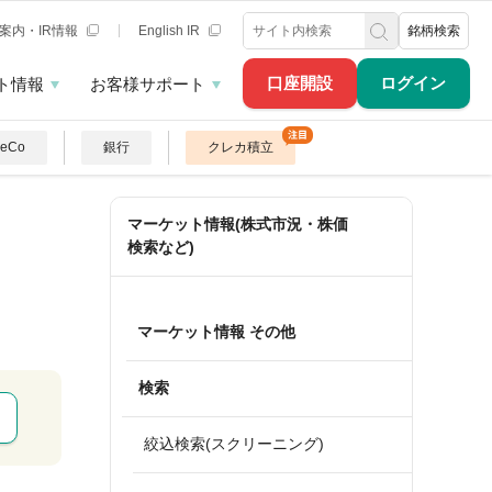
案内・IR情報
English IR
銘柄検索
口座開設
ログイン
ト情報
お客様サポート
DeCo
銀行
クレカ積立
マーケット情報(株式市況・株価
検索など)
マーケット情報 その他
検索
絞込検索(スクリーニング)