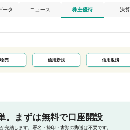
データ
ニュース
株主優待
決
物売
信用新規
信用返済
単。
まずは無料で口座開設
が完結します。
署名・捺印・書類の郵送は不要です。