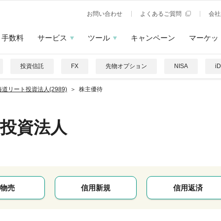
お問い合わせ
よくあるご質問
会社
手数料
サービス
ツール
キャンペーン
マーケッ
投資信託
FX
先物オプション
NISA
i
道リート投資法人(2989)
株主優待
投資法人
物売
信用新規
信用返済