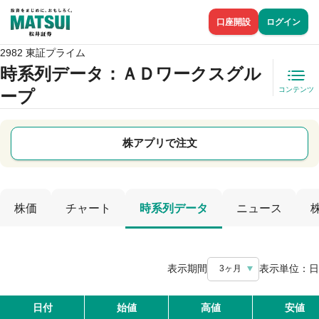
口座開設
ログイン
2982 東証プライム
時系列データ
：ＡＤワークスグル
コンテンツ
ープ
株アプリで注文
株価
チャート
時系列データ
ニュース
表示期間
表示単位：
日
3ヶ月
日付
始値
高値
安値