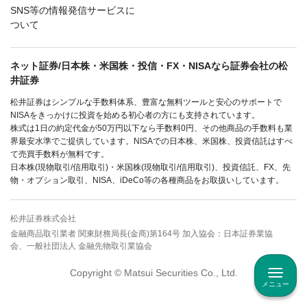
SNS等の情報発信サービスに
ついて
ネット証券/日本株・米国株・投信・FX・NISAなら証券会社の松
井証券
松井証券はシンプルな手数料体系、豊富な無料ツールと安心のサポートで
NISAをきっかけに投資を始める初心者の方にも支持されています。
株式は1日の約定代金が50万円以下なら手数料0円、その他商品の手数料も業
界最安水準でご提供しています。NISAでの日本株、米国株、投資信託はすべ
て売買手数料が無料です。
日本株(現物取引/信用取引)・米国株(現物取引/信用取引)、投資信託、FX、先
物・オプション取引、NISA、iDeCo等の各種商品をお取扱いしています。
松井証券株式会社
金融商品取引業者 関東財務局長(金商)第164号 加入協会：日本証券業協
会、一般社団法人 金融先物取引業協会
Copyright © Matsui Securities Co., Ltd.
メニュー