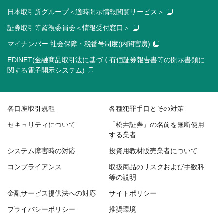
日本取引所グループ＜適時開示情報閲覧サービス＞
証券取引等監視委員会＜情報受付窓口＞
マイナンバー 社会保障・税番号制度(内閣官房)
EDINET(金融商品取引法に基づく有価証券報告書等の開示書類に
関する電子開示システム)
各口座取引規程
各種犯罪手口とその対策
セキュリティについて
「松井証券」の名前を無断使用
する業者
システム障害時の対応
投資用教材販売業者について
コンプライアンス
取扱商品のリスクおよび手数料
等の説明
金融サービス提供法への対応
サイトポリシー
プライバシーポリシー
推奨環境