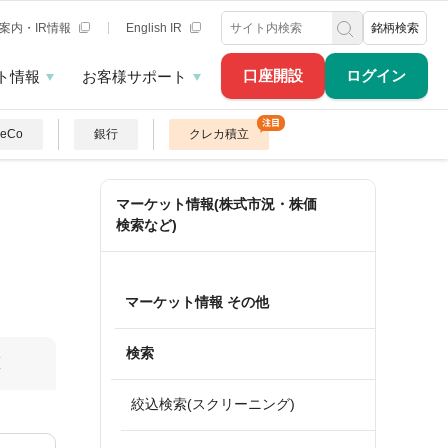
案内・IR情報
English IR
銘柄検索
口座開設
ログイン
ト情報
お客様サポート
DeCo
銀行
クレカ積立
マーケット情報(株式市況・株価
検索など)
マーケット情報 その他
検索
算
絞込検索(スクリーニング)