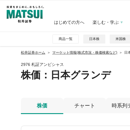
はじめての方へ
楽しむ・学ぶ
商品一覧
日本株
米国株
松井証券ホーム
マーケット情報(株式市況・株価検索など)
日本
2976 札証アンビシャス
株価
：日本グランデ
株価
チャート
時系列