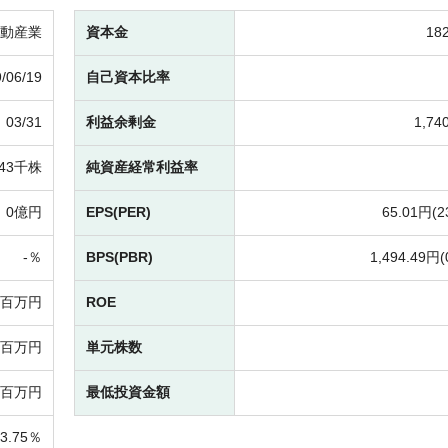
動産業
資本金
18
/06/19
自己資本比率
03/31
利益余剰金
1,7
343千株
純資産経常利益率
0億円
EPS(PER)
65.01円(
2
-％
BPS(PBR)
1,494.49円(
3百万円
ROE
08百万円
単元株数
85百万円
最低投資金額
23.75％