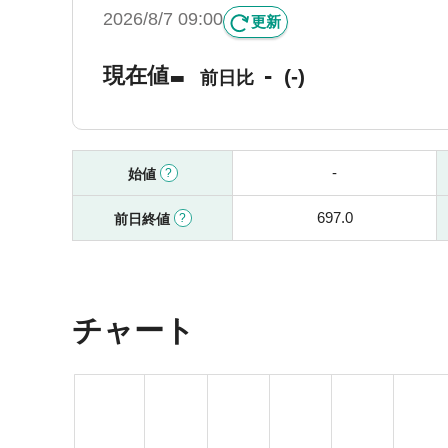
2026/8/7 09:00
更新
-
-
現在値
(-)
前日比
-
始値
697.0
前日終値
チャート