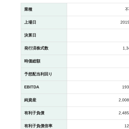
業種
不
上場日
2019
決算日
発行済株式数
1,
時価総額
予想配当利回り
EBITDA
19
純資産
2,0
有利子負債
2,4
有利子負債倍率
1