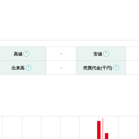
-
高値
安値
-
出来高
売買代金(千円)