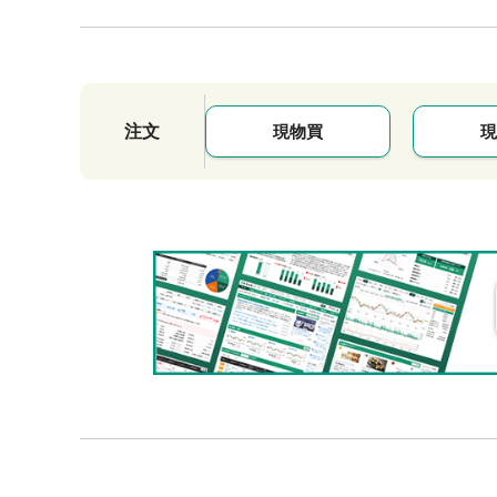
注文
現物買
現