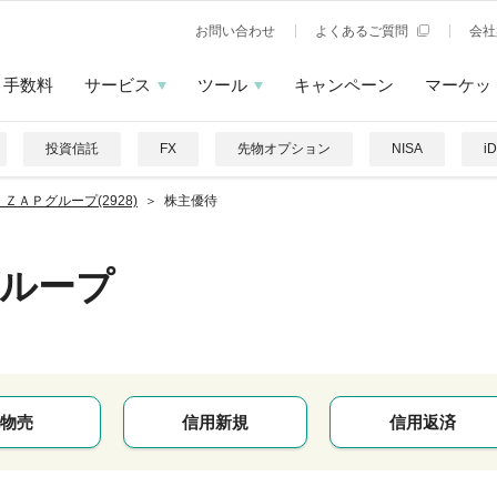
お問い合わせ
よくあるご質問
会社
手数料
サービス
ツール
キャンペーン
マーケッ
投資信託
FX
先物オプション
NISA
i
ＺＡＰグループ(2928)
株主優待
グループ
物売
信用新規
信用返済