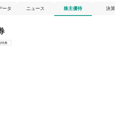
データ
ニュース
株主優待
決
券
有特典