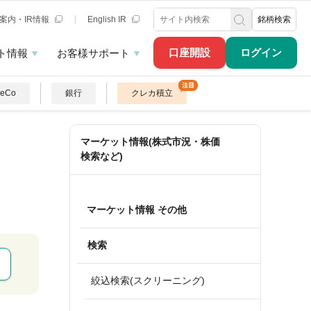
案内・IR情報
English IR
銘柄検索
口座開設
ログイン
ト情報
お客様サポート
DeCo
銀行
クレカ積立
マーケット情報(株式市況・株価
検索など)
マーケット情報 その他
検索
絞込検索(スクリーニング)