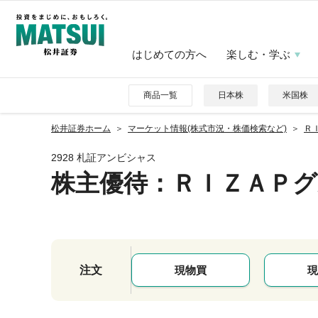
はじめての方へ
楽しむ・学ぶ
商品一覧
日本株
米国株
松井証券ホーム
マーケット情報(株式市況・株価検索など)
ＲＩ
2928 札証アンビシャス
株主優待
：ＲＩＺＡＰ
注文
現物買
現