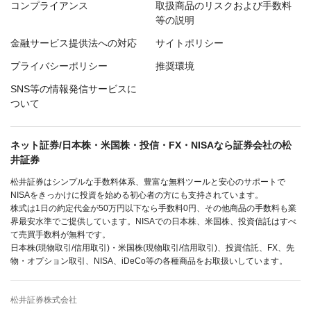
コンプライアンス
取扱商品のリスクおよび手数料
等の説明
金融サービス提供法への対応
サイトポリシー
プライバシーポリシー
推奨環境
SNS等の情報発信サービスに
ついて
ネット証券/日本株・米国株・投信・FX・NISAなら証券会社の松
井証券
松井証券はシンプルな手数料体系、豊富な無料ツールと安心のサポートで
NISAをきっかけに投資を始める初心者の方にも支持されています。
株式は1日の約定代金が50万円以下なら手数料0円、その他商品の手数料も業
界最安水準でご提供しています。NISAでの日本株、米国株、投資信託はすべ
て売買手数料が無料です。
日本株(現物取引/信用取引)・米国株(現物取引/信用取引)、投資信託、FX、先
物・オプション取引、NISA、iDeCo等の各種商品をお取扱いしています。
松井証券株式会社