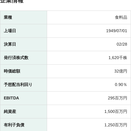
企業情報
業種
食料品
上場日
1949/07/01
決算日
02/28
発行済株式数
1,620千株
時価総額
32億円
予想配当利回り
0.90％
EBITDA
295百万円
純資産
1,500百万円
有利子負債
1,250百万円