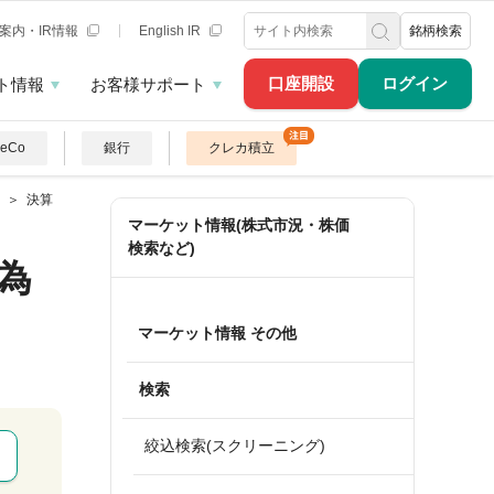
案内・IR情報
English IR
銘柄検索
口座開設
ログイン
ト情報
お客様サポート
DeCo
銀行
クレカ積立
決算
マーケット情報(株式市況・株価
検索など)
為
マーケット情報 その他
検索
絞込検索(スクリーニング)