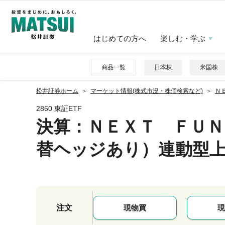
はじめての方へ
楽しむ・学ぶ
商品一覧
日本株
米国株
松井証券ホーム
マーケット情報(株式市況・株価検索など)
Ｎ
2860 東証ETF
決算：ＮＥＸＴ ＦＵＮ
替ヘッジあり）連動型
注文
現物買
現