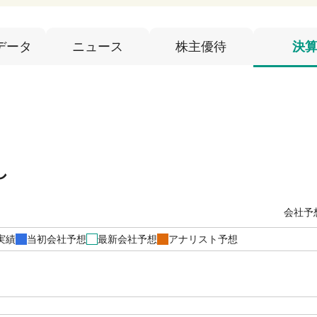
データ
ニュース
株主優待
決
し
会社予
実績
当初会社予想
最新会社予想
アナリスト予想