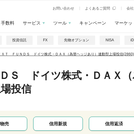
お問い合わせ
よくあるご質問
会社
手数料
サービス
ツール
キャンペーン
マーケッ
投資信託
FX
先物オプション
NISA
i
ＥＸＴ ＦＵＮＤＳ ドイツ株式・ＤＡＸ（為替ヘッジあり）連動型上場投信(2860)
ＤＳ ドイツ株式・ＤＡＸ（
上場投信
物売
信用新規
信用返済